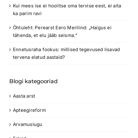
Kui mees ise ei hoolitse oma tervise eest, ei aita
ka parim ravi
Õhtuleht: Perearst Eero Merilind: „Haigus ei
tähenda, et elu jääb seisma.“
Ennetusraha fookus: millised tegevused lisavad
tervena elatud aastaid?
Blogi kategooriad
Aasta arst
Apteegireform
Arvamuslugu