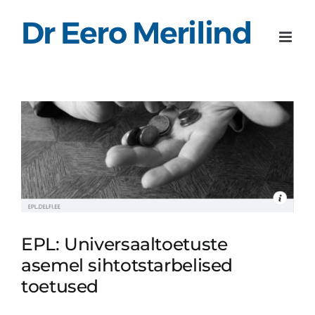
Skip
to
content
EPL: Universaaltoetuste
asemel sihtotstarbelised
toetused
EPL: Universaaltoetuste
asemel sihtotstarbelised
toetused