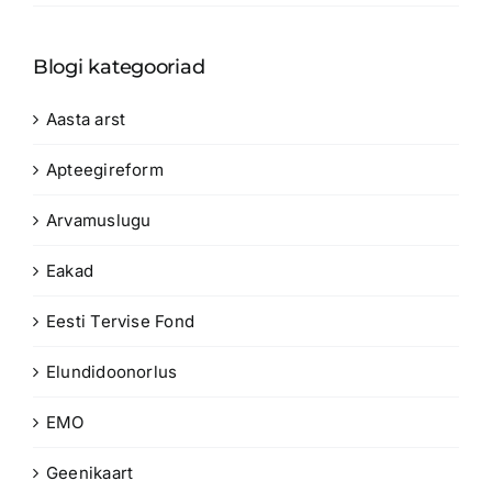
Blogi kategooriad
Aasta arst
Apteegireform
Arvamuslugu
Eakad
Eesti Tervise Fond
Elundidoonorlus
EMO
Geenikaart