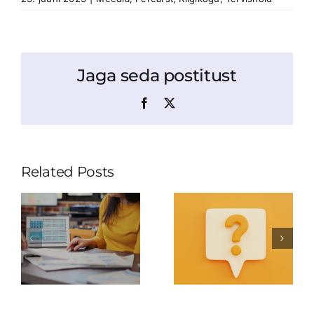
Jaga seda postitust
Facebook
X
Related Posts
Kas me
Kas Eesti
ravime
tervishoidu
haigusi või
juhib
hoiame
Excel?
inimesi
tervena?