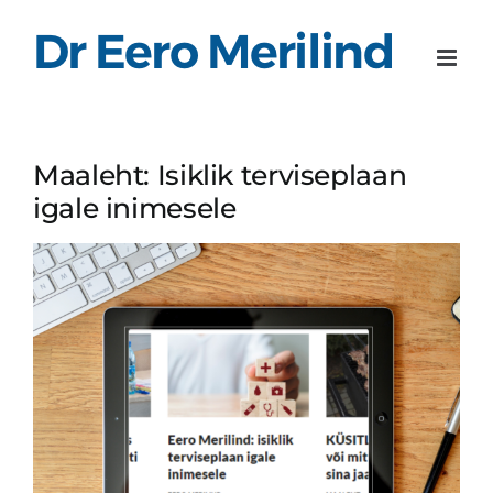
Skip
to
content
Maaleht: Isiklik terviseplaan
igale inimesele
View
Larger
Image