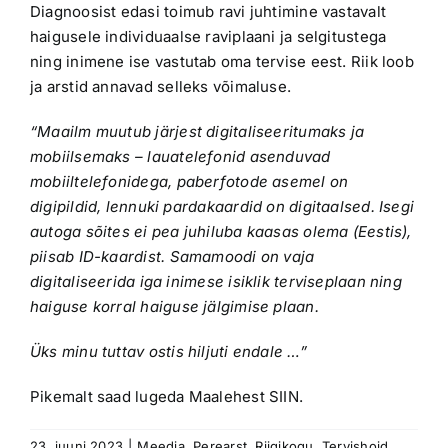
Diagnoosist edasi toimub ravi juhtimine vastavalt
haigusele individuaalse raviplaani ja selgitustega
ning inimene ise vastutab oma tervise eest. Riik loob
ja arstid annavad selleks võimaluse.
“Maailm muutub järjest digitaliseeritumaks ja
mobiilsemaks – lauatelefonid asenduvad
mobiiltelefonidega, paberfotode asemel on
digipildid, lennuki pardakaardid on digitaalsed. Isegi
autoga sõites ei pea juhiluba kaasas olema (Eestis),
piisab ID-kaardist. Samamoodi on vaja
digitaliseerida iga inimese isiklik terviseplaan ning
haiguse korral haiguse jälgimise plaan.
Üks minu tuttav ostis hiljuti endale …”
Pikemalt saad lugeda
Maalehest SIIN
.
23. juuni 2023
|
Meedia
,
Perearst
,
Riigikogu
,
Tervishoid